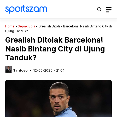
Langsung
ke
isi
Home
-
Sepak Bola
-
Grealish Ditolak Barcelona! Nasib Bintang City di
Ujung Tanduk?
Grealish Ditolak Barcelona!
Nasib Bintang City di Ujung
Tanduk?
Santoso
12-06-2025 - 21.04