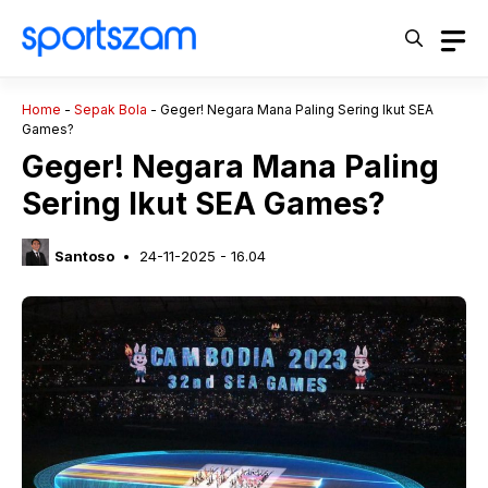
Langsung
ke
isi
Home
-
Sepak Bola
-
Geger! Negara Mana Paling Sering Ikut SEA
Games?
Geger! Negara Mana Paling
Sering Ikut SEA Games?
Santoso
24-11-2025 - 16.04