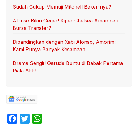
Sudah Cukup Memuji Mitchell Baker-nya?
Alonso Bikin Geger! Kiper Chelsea Aman dari
Bursa Transfer?
Dibandingkan dengan Xabi Alonso, Amorim:
Kami Punya Banyak Kesamaan
Drama Sengit! Garuda Buntu di Babak Pertama
Piala AFF!
F
T
W
a
w
h