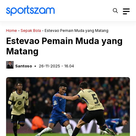
Langsung
ke
isi
Home
-
Sepak Bola
-
Estevao Pemain Muda yang Matang
Estevao Pemain Muda yang
Matang
Santoso
26-11-2025 - 16.04