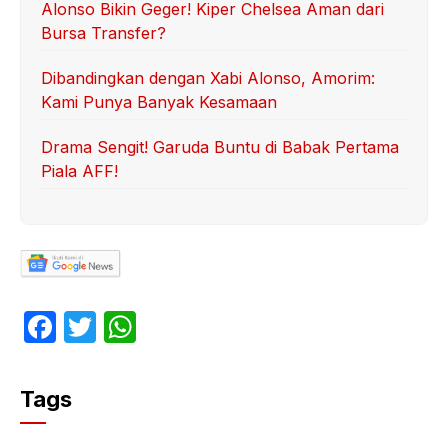
Alonso Bikin Geger! Kiper Chelsea Aman dari
Bursa Transfer?
Dibandingkan dengan Xabi Alonso, Amorim:
Kami Punya Banyak Kesamaan
Drama Sengit! Garuda Buntu di Babak Pertama
Piala AFF!
F
T
W
a
w
h
c
itt
at
Tags
e
er
s