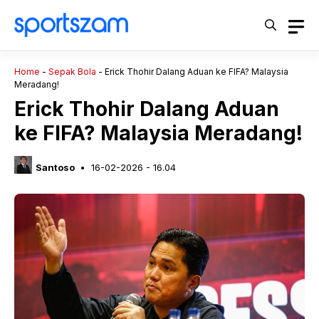
Langsung
ke
isi
Home
-
Sepak Bola
-
Erick Thohir Dalang Aduan ke FIFA? Malaysia
Meradang!
Erick Thohir Dalang Aduan
ke FIFA? Malaysia Meradang!
Santoso
16-02-2026 - 16.04