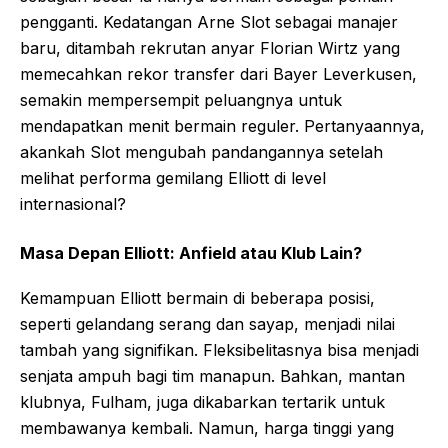
pengganti. Kedatangan Arne Slot sebagai manajer
baru, ditambah rekrutan anyar Florian Wirtz yang
memecahkan rekor transfer dari Bayer Leverkusen,
semakin mempersempit peluangnya untuk
mendapatkan menit bermain reguler. Pertanyaannya,
akankah Slot mengubah pandangannya setelah
melihat performa gemilang Elliott di level
internasional?
Masa Depan Elliott: Anfield atau Klub Lain?
Kemampuan Elliott bermain di beberapa posisi,
seperti gelandang serang dan sayap, menjadi nilai
tambah yang signifikan. Fleksibelitasnya bisa menjadi
senjata ampuh bagi tim manapun. Bahkan, mantan
klubnya, Fulham, juga dikabarkan tertarik untuk
membawanya kembali. Namun, harga tinggi yang