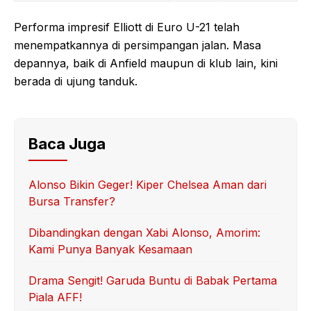
Performa impresif Elliott di Euro U-21 telah
menempatkannya di persimpangan jalan. Masa
depannya, baik di Anfield maupun di klub lain, kini
berada di ujung tanduk.
Baca Juga
Alonso Bikin Geger! Kiper Chelsea Aman dari
Bursa Transfer?
Dibandingkan dengan Xabi Alonso, Amorim:
Kami Punya Banyak Kesamaan
Drama Sengit! Garuda Buntu di Babak Pertama
Piala AFF!