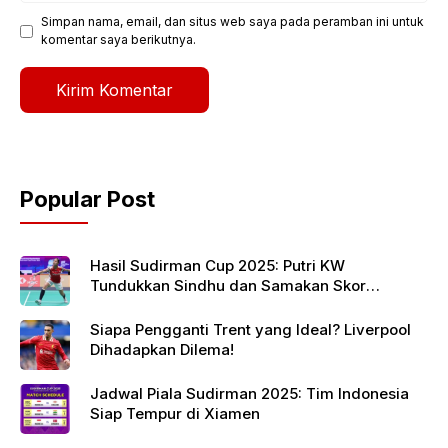
Simpan nama, email, dan situs web saya pada peramban ini untuk
komentar saya berikutnya.
Popular Post
Hasil Sudirman Cup 2025: Putri KW
Tundukkan Sindhu dan Samakan Skor
Indonesia vs India
Siapa Pengganti Trent yang Ideal? Liverpool
Dihadapkan Dilema!
Jadwal Piala Sudirman 2025: Tim Indonesia
Siap Tempur di Xiamen