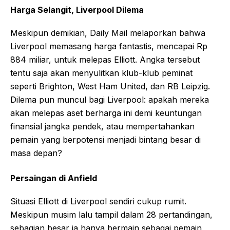
Harga Selangit, Liverpool Dilema
Meskipun demikian, Daily Mail melaporkan bahwa
Liverpool memasang harga fantastis, mencapai Rp
884 miliar, untuk melepas Elliott. Angka tersebut
tentu saja akan menyulitkan klub-klub peminat
seperti Brighton, West Ham United, dan RB Leipzig.
Dilema pun muncul bagi Liverpool: apakah mereka
akan melepas aset berharga ini demi keuntungan
finansial jangka pendek, atau mempertahankan
pemain yang berpotensi menjadi bintang besar di
masa depan?
Persaingan di Anfield
Situasi Elliott di Liverpool sendiri cukup rumit.
Meskipun musim lalu tampil dalam 28 pertandingan,
sebagian besar ia hanya bermain sebagai pemain