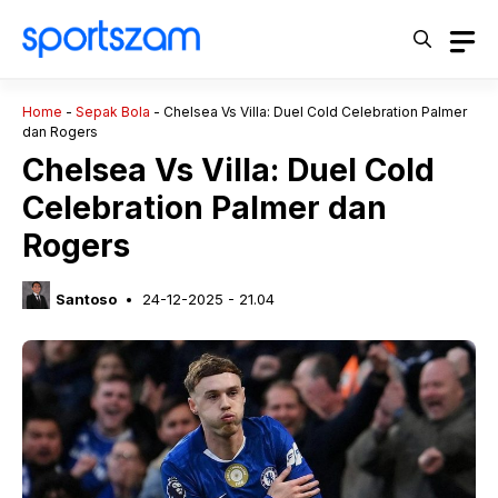
Langsung
ke
isi
Home
-
Sepak Bola
-
Chelsea Vs Villa: Duel Cold Celebration Palmer
dan Rogers
Chelsea Vs Villa: Duel Cold
Celebration Palmer dan
Rogers
Santoso
24-12-2025 - 21.04