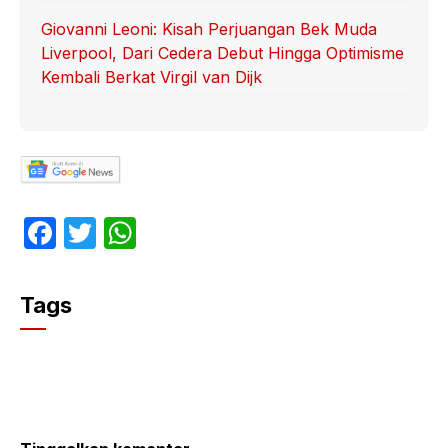
Giovanni Leoni: Kisah Perjuangan Bek Muda
Liverpool, Dari Cedera Debut Hingga Optimisme
Kembali Berkat Virgil van Dijk
F
T
W
a
w
h
c
itt
at
Tags
e
er
s
b
A
o
p
o
p