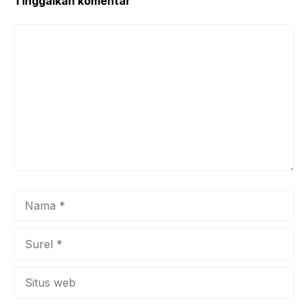
k
Tinggalkan komentar
Komentar
Nama
Surel
Situs
web