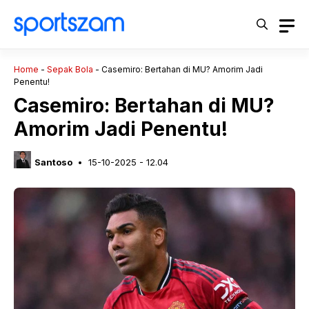
Langsung
ke
isi
Home
-
Sepak Bola
-
Casemiro: Bertahan di MU? Amorim Jadi
Penentu!
Casemiro: Bertahan di MU?
Amorim Jadi Penentu!
Santoso
15-10-2025 - 12.04