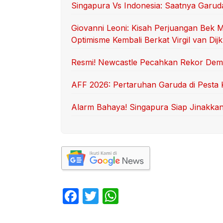
Singapura Vs Indonesia: Saatnya Garu
Giovanni Leoni: Kisah Perjuangan Bek 
Optimisme Kembali Berkat Virgil van Dijk
Resmi! Newcastle Pecahkan Rekor Demi 
AFF 2026: Pertaruhan Garuda di Pesta
Alarm Bahaya! Singapura Siap Jinakka
F
T
W
a
w
h