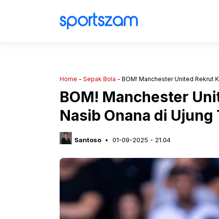
Langsung
ke
isi
Home
-
Sepak Bola
-
BOM! Manchester United Rekrut K
BOM! Manchester Unit
Nasib Onana di Ujung
Santoso
01-09-2025 - 21.04