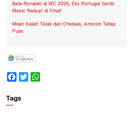
Bela Ronaldo di WC 2026, Eks Portugal Sentil
Messi ‘Redup’ di Final!
Milan Kalah Telak dari Chelsea, Amorim Tetap
Puas
F
T
W
a
w
h
c
itt
at
Tags
e
er
s
b
A
o
p