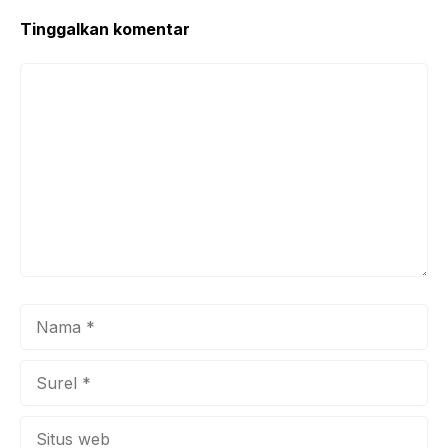
o
p
k
Tinggalkan komentar
Komentar
Nama
Surel
Situs