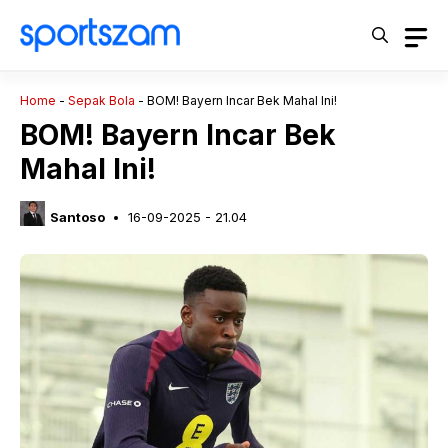
Langsung
ke
isi
Home
-
Sepak Bola
-
BOM! Bayern Incar Bek Mahal Ini!
BOM! Bayern Incar Bek
Mahal Ini!
Santoso
16-09-2025 - 21.04