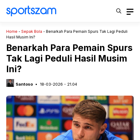
Langsung
ke
isi
Home
-
Sepak Bola
-
Benarkah Para Pemain Spurs Tak Lagi Peduli
Hasil Musim Ini?
Benarkah Para Pemain Spurs
Tak Lagi Peduli Hasil Musim
Ini?
Santoso
18-03-2026 - 21.04