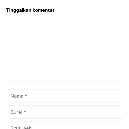
o
p
k
Tinggalkan komentar
Komentar
Nama
Surel
Situs