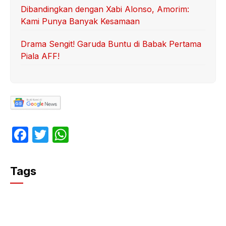
Dibandingkan dengan Xabi Alonso, Amorim:
Kami Punya Banyak Kesamaan
Drama Sengit! Garuda Buntu di Babak Pertama
Piala AFF!
F
T
W
a
w
h
c
itt
at
Tags
e
er
s
b
A
o
p