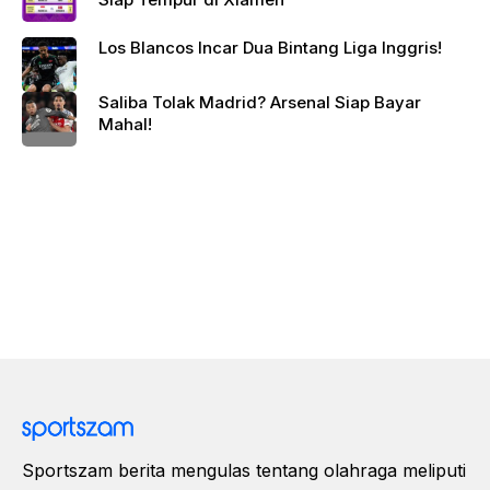
Los Blancos Incar Dua Bintang Liga Inggris!
Saliba Tolak Madrid? Arsenal Siap Bayar
Mahal!
Sportszam berita mengulas tentang olahraga meliputi