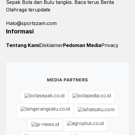
Sepak Bola dan Bulu tangkis. Baca terus Berita
Olahraga terupdate
Halo@sportszam.com
Informasi
Tentang Kami
Disklaimer
Pedoman Media
Privacy
MEDIA PARTNERS