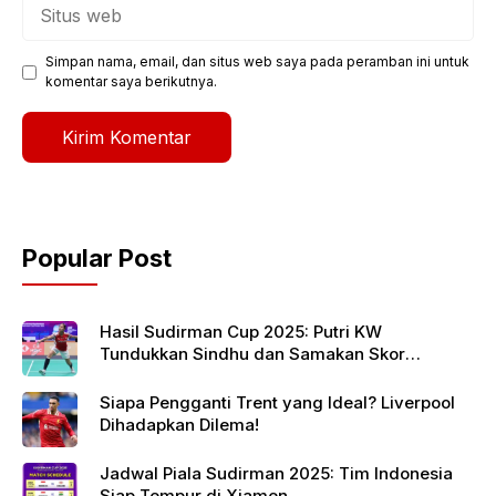
Situs
web
Simpan nama, email, dan situs web saya pada peramban ini untuk
komentar saya berikutnya.
Popular Post
Hasil Sudirman Cup 2025: Putri KW
Tundukkan Sindhu dan Samakan Skor
Indonesia vs India
Siapa Pengganti Trent yang Ideal? Liverpool
Dihadapkan Dilema!
Jadwal Piala Sudirman 2025: Tim Indonesia
Siap Tempur di Xiamen