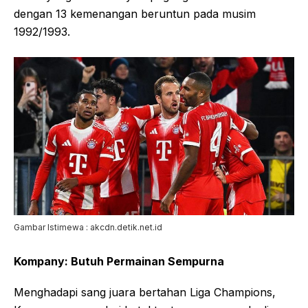
dengan 13 kemenangan beruntun pada musim
1992/1993.
Gambar Istimewa : akcdn.detik.net.id
Kompany: Butuh Permainan Sempurna
Menghadapi sang juara bertahan Liga Champions,