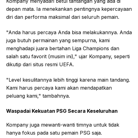
Kompany menyadari betul tantangan yang ada di
depan mata. Ia menekankan pentingnya kepercayaan
diri dan performa maksimal dari seluruh pemain.
"Anda harus percaya Anda bisa melakukannya. Anda
juga butuh permainan yang sempurna, kami
menghadapi juara bertahan Liga Champions dan
salah satu favorit (musim ini)," ujar Kompany, seperti
dikutip dari situs resmi UEFA.
"Level kesulitannya lebih tinggi karena main tandang.
Kami harus percaya kami akan mendapatkan
peluang kami," tambahnya.
Waspadai Kekuatan PSG Secara Keseluruhan
Kompany juga mewanti-wanti timnya untuk tidak
hanya fokus pada satu pemain PSG saja.