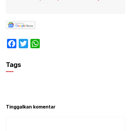
F
T
W
a
w
h
c
itt
at
Tags
e
er
s
b
A
o
p
o
p
k
Tinggalkan komentar
Komentar