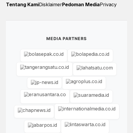
Tentang Kami
Disklaimer
Pedoman Media
Privacy
MEDIA PARTNERS