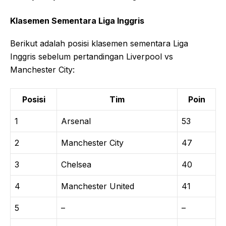
Klasemen Sementara Liga Inggris
Berikut adalah posisi klasemen sementara Liga
Inggris sebelum pertandingan Liverpool vs
Manchester City:
Posisi
Tim
Poin
1
Arsenal
53
2
Manchester City
47
3
Chelsea
40
4
Manchester United
41
5
–
–