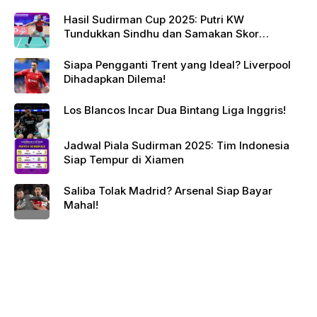
Hasil Sudirman Cup 2025: Putri KW
Tundukkan Sindhu dan Samakan Skor
Indonesia vs India
Siapa Pengganti Trent yang Ideal? Liverpool
Dihadapkan Dilema!
Los Blancos Incar Dua Bintang Liga Inggris!
Jadwal Piala Sudirman 2025: Tim Indonesia
Siap Tempur di Xiamen
Saliba Tolak Madrid? Arsenal Siap Bayar
Mahal!