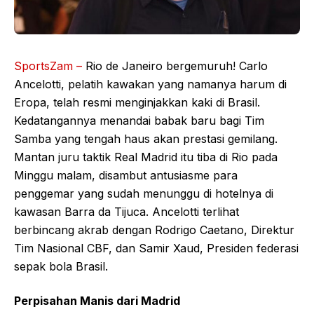
SportsZam –
Rio de Janeiro bergemuruh! Carlo
Ancelotti, pelatih kawakan yang namanya harum di
Eropa, telah resmi menginjakkan kaki di Brasil.
Kedatangannya menandai babak baru bagi Tim
Samba yang tengah haus akan prestasi gemilang.
Mantan juru taktik Real Madrid itu tiba di Rio pada
Minggu malam, disambut antusiasme para
penggemar yang sudah menunggu di hotelnya di
kawasan Barra da Tijuca. Ancelotti terlihat
berbincang akrab dengan Rodrigo Caetano, Direktur
Tim Nasional CBF, dan Samir Xaud, Presiden federasi
sepak bola Brasil.
Perpisahan Manis dari Madrid