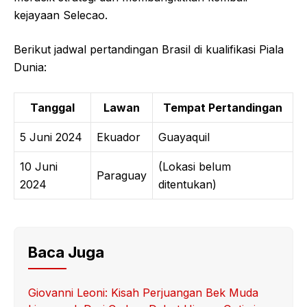
kejayaan Selecao.
Berikut jadwal pertandingan Brasil di kualifikasi Piala
Dunia:
Tanggal
Lawan
Tempat Pertandingan
5 Juni 2024
Ekuador
Guayaquil
10 Juni
(Lokasi belum
Paraguay
2024
ditentukan)
Baca Juga
Giovanni Leoni: Kisah Perjuangan Bek Muda