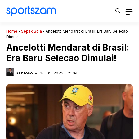
Langsung
ke
isi
Home
-
Sepak Bola
-
Ancelotti Mendarat di Brasil: Era Baru Selecao
Dimulai!
Ancelotti Mendarat di Brasil:
Era Baru Selecao Dimulai!
Santoso
26-05-2025 - 21.04