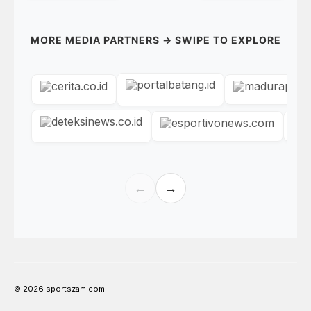
MORE MEDIA PARTNERS → SWIPE TO EXPLORE
←
→
© 2026 sportszam.com