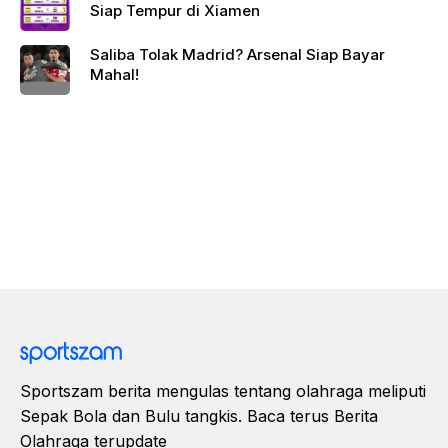
Siap Tempur di Xiamen
Saliba Tolak Madrid? Arsenal Siap Bayar
Mahal!
Sportszam berita mengulas tentang olahraga meliputi
Sepak Bola dan Bulu tangkis. Baca terus Berita
Olahraga terupdate