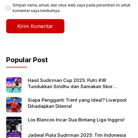
Simpan nama, email, dan situs web saya pada peramban ini untuk
komentar saya berikutnya.
Popular Post
Hasil Sudirman Cup 2025: Putri KW
Tundukkan Sindhu dan Samakan Skor
Indonesia vs India
Siapa Pengganti Trent yang Ideal? Liverpool
Dihadapkan Dilema!
Los Blancos Incar Dua Bintang Liga Inggris!
Jadwal Piala Sudirman 2025: Tim Indonesia