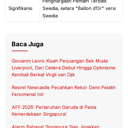
Penghargaan Pemain Terbaik
Signifikansi
Swedia, setara "Ballon d’Or" versi
Swedia
Baca Juga
Giovanni Leoni: Kisah Perjuangan Bek Muda
Liverpool, Dari Cedera Debut Hingga Optimisme
Kembali Berkat Virgil van Dijk
Resmi! Newcastle Pecahkan Rekor Demi Pelatih
Fenomenal Ini!
AFF 2026: Pertaruhan Garuda di Pesta
Kemerdekaan Singapura!
Alarm Bahaya! Singapura Siap Jinakkan