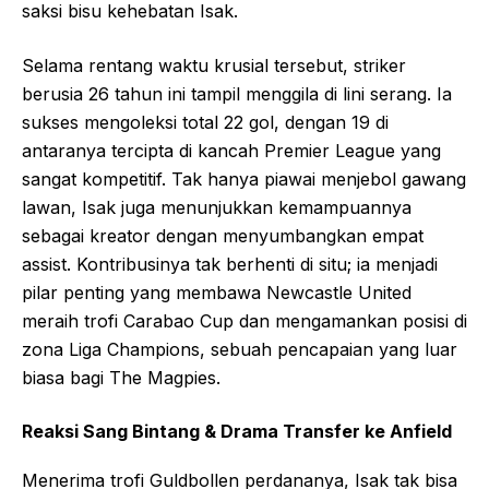
saksi bisu kehebatan Isak.
Selama rentang waktu krusial tersebut, striker
berusia 26 tahun ini tampil menggila di lini serang. Ia
sukses mengoleksi total 22 gol, dengan 19 di
antaranya tercipta di kancah Premier League yang
sangat kompetitif. Tak hanya piawai menjebol gawang
lawan, Isak juga menunjukkan kemampuannya
sebagai kreator dengan menyumbangkan empat
assist. Kontribusinya tak berhenti di situ; ia menjadi
pilar penting yang membawa Newcastle United
meraih trofi Carabao Cup dan mengamankan posisi di
zona Liga Champions, sebuah pencapaian yang luar
biasa bagi The Magpies.
Reaksi Sang Bintang & Drama Transfer ke Anfield
Menerima trofi Guldbollen perdananya, Isak tak bisa